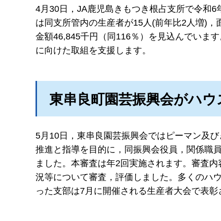
4月30日，JA鹿児島きもつき根占支所で令和
は同支所管内の生産者が15人(前年比2人増)，面積が
金額46,845千円（同116％）を見込んで
に向けた取組を支援します。
東串良町園芸振興会がハウ
5月10日，東串良園芸振興会ではピーマン及
推進と指導を目的に，同振興会役員，関係職員
ました。本審査は年2回実施されます。審査内
況等について審査，評価しました。多くのハ
った支部は7月に開催される生産者大会で表彰