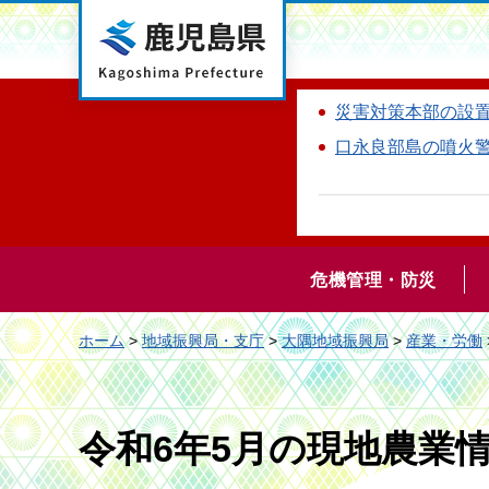
鹿児島県
災害対策本部の設
口永良部島の噴火
危機管理・防災
ホーム
>
地域振興局・支庁
>
大隅地域振興局
>
産業・労働
令和6年5月の現地農業