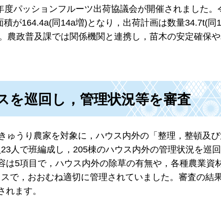
6年度パッションフルーツ出荷協議会が開催されました。
164.4a(同14a増)となり，出荷計画は数量34.7t(同
います。農政普及課では関係機関と連携し，苗木の安定確保
スを巡回し，管理状況等を審査
びきゅうり農家を対象に，ハウス内外の「整理，整頓及び
23人で班編成し，205棟のハウス内外の管理状況を巡
容は5項目で，ハウス内外の除草の有無や，各種農業資
ウスで，おおむね適切に管理されていました。審査の結
されます。