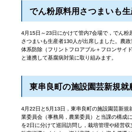
でん粉原料用さつまいも生
4月15日～23日にかけて管内7会場で，でん
さつまいも生産者130人が出席しました。農
体系防除（フリントフロアブル＋フロンサイド
と連携して基腐病対策に取り組みます。
東串良町の施設園芸新規就
4月22日と5月13日，東串良町の施設園芸
業委員会（事務局，農業委員）と当課の構成に
を2日に分けて巡回訪問し，栽培管理や経営収