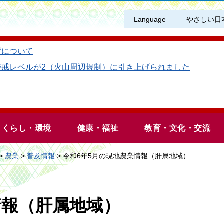
Language
やさしい日
置について
警戒レベルが2（火山周辺規制）に引き上げられました
くらし・環境
健康・福祉
教育・文化・交流
>
農業
>
普及情報
> 令和6年5月の現地農業情報（肝属地域）
情報（肝属地域）