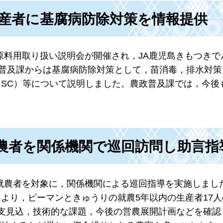
産者に基腐病防除対策を情報提供
粉原料用取り扱い説明会が開催され，JA鹿児島きもつき
政普及課からは基腐病防除対策として，苗消毒，排水対策
SC）等について説明しました。農政普及課では，今後
農者を関係機関で巡回訪問し助言指
新規就農者を対象に，関係機関による巡回指導を実施しまし
より，ピーマンときゅうりの就農5年以内の生産者17人
支見込，技術的な課題，今後の営農展開計画などを確認