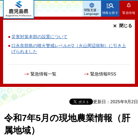
鹿児島県
閲覧支援・
情報を探す
緊急情報
Language
閉じる
災害対策本部の設置について
口永良部島の噴火警戒レベルが2（火山周辺規制）に引き上
げられました
緊急情報一覧
緊急情報RSS
更新日：2025年9月2日
令和7年5月の現地農業情報（肝
属地域）