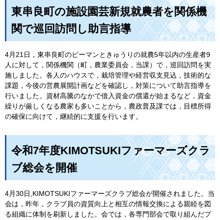
東串良町の施設園芸新規就農者を関係機
関で巡回訪問し助言指導
4月21日，東串良町のピーマンときゅうりの就農5年以内の生産者9
人に対して，関係機関（町，農業委員会，当課）で，巡回訪問を実
施しました。各人のハウスで，栽培管理や経営収支見込，技術的な
課題，今後の営農展開計画などを確認し，対策について助言指導を
行いました。資材高騰のなかで借入資金の償還が始まるなど，資金
繰りが厳しくなる農家も多いことから，農政普及課では，目標所得
の確保に向けて，継続的に支援を行います。
令和7年度KIMOTSUKIファーマーズクラ
ブ総会を開催
4月30日,KIMOTSUKIファーマーズクラブ総会が開催されました。当
会は，昨年，クラブ員の資質向上と相互の情報交換による親睦を図
る組織に体制を刷新しました。会では，各専門部会で取り組んだプ