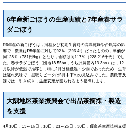
6年産新ごぼうの生産実績と7年産春サラ
ダごぼう
R6年産の新ごぼうは，播種及び初期生育時の高温乾燥や台風等の影
響で，数量はR5年産に対して92％（293.4t）だったものの，単価が
同128％（781円/kg）となり，金額は同117％（228,216千円）でし
た。春サラダごぼう（団地18.55ha，うち肝属管内13.3ha）は，12
月以降が低温で推移し，特に2月は極低温・少雨であったため，生育
は遅れ気味で，掘取りピークは5月中下旬の見込みでした。農政普及
課では，引き続き，生産安定が図られるよう指導します。
大隅地区茶業振興会で出品茶摘採・製造
を支援
4月10日，13～16日，18日，21～25日，30日，優良茶生産技術支援