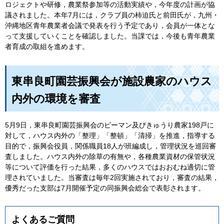
ロジェクトや研修，農業祭参加等の活動実績や，今年度の計画が協
議されました。本年7月には，クラブ員の柿迫氏と前田氏が，九州・
沖縄地区青年農業者会議で発表を行う予定であり，会員が一体とな
って支援していくことを確認しました。当課では，今後も青年農業
者育成の取組を進めます。
東串良町園芸振興会が施設農家のハウス
内外の環境を審査
5月9日，東串良町園芸振興会のピーマン及びきゅうり農家198戸に
対して，ハウス内外の「整理」「整頓」「清掃」を推進，指導する
目的で，振興会役員，関係職員18人が班編成し，管理状況を巡回審
査しました。ハウス内外の除草の有無や，各種農業資材の保管状況
等について評価を行った結果，多くのハウスではおおむね適切に管
理されていました。当審査は毎年2回実施されており，審査の結果，
優秀だった支部は7月開催予定の同振興会総会で表彰されます。
よくあるご質問