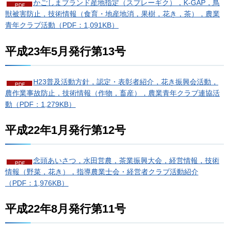
かごしまブランド産地指定（スプレーギク），K-GAP，鳥
獣被害防止，技術情報（食育・地産地消，果樹，花き，茶），農業
青年クラブ活動（PDF：1,091KB）
平成23年5月発行第13号
H23普及活動方針，認定・表彰者紹介，花き振興会活動，
農作業事故防止，技術情報（作物，畜産），農業青年クラブ連協活
動（PDF：1,279KB）
平成22年1月発行第12号
念頭あいさつ，水田営農，茶業振興大会，経営情報，技術
情報（野菜，花き），指導農業士会・経営者クラブ活動紹介
（PDF：1,976KB）
平成22年8月発行第11号