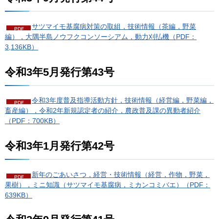
サツマイモ基腐病対策の取組，技術情報（茶編，野菜
編），大隅半島ノウフクコンソーシアム，動力刈払機（PDF：
3,136KB）
令和3年5月発行第43号
令和3年度普及指導活動方針，技術情報（経営編，野菜編，
畜産編），令和2年新規認定者の紹介，農政普及課の異動者紹介
（PDF：700KB）
令和3年1月発行第42号
新年のごあいさつ，経営・技術情報（経営，作物，野菜，
果樹），ミニ知識（サツマイモ基腐病，ミカンコミバエ）（PDF：
639KB）