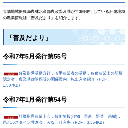
大隅地域振興局農林水産部農政普及課が年3回発行している肝属地域
の農業情報誌「普及だより」を紹介します。
「普及だより」
令和7年5月発行第55号
普及指導活動方針，若手農業者の活動，各種農業士の新規
認定者，農業基礎講座等の開催案内，転出入者紹介（PDF：
1,597KB）
令和7年1月発行第54号
肝属指導農業士会，技術情報(作物，畜産，野菜，果樹)，
県ホルスタイン共進会，みなし仕入率（PDF：3,354KB）