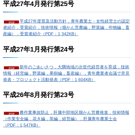
平成27年4月発行第25号
平成27年度普及活動方針，青年農業士・女性経営士の認定
者紹介，受賞紹介，技術情報（畑かん営農編，野菜編，作物編，畜
産編），受賞者紹介（PDF：1,342KB）
平成27年1月発行第24号
新年のごあいさつ，大隅地域の次世代経営者を育成，技術
情報（経営編，野菜編，果樹編，畜産編），青年農業者会議で意見
発表・プロジェクト活動発表（PDF：1,604KB）
平成26年8月発行第23号
農作業事故防止，肝属中部地区畑かん営農推進，技術情報
（作業安全編，花き編，茶編，経営編），肝属青年農業士会
（PDF：1,547KB）