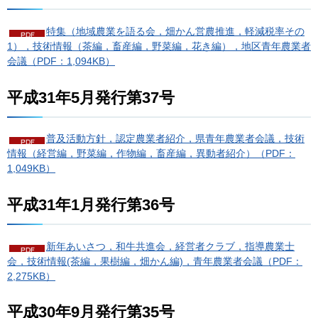
特集（地域農業を語る会，畑かん営農推進，軽減税率その
1），技術情報（茶編，畜産編，野菜編，花き編），地区青年農業者
会議（PDF：1,094KB）
平成31年5月発行第37号
普及活動方針，認定農業者紹介，県青年農業者会議，技術
情報（経営編，野菜編，作物編，畜産編，異動者紹介）（PDF：
1,049KB）
平成31年1月発行第36号
新年あいさつ，和牛共進会，経営者クラブ，指導農業士
会，技術情報(茶編，果樹編，畑かん編)，青年農業者会議（PDF：
2,275KB）
平成30年9月発行第35号