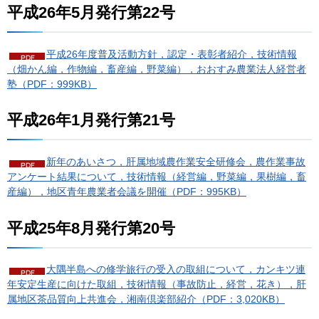
平成26年5月発行第22号
平成26年度普及活動方針，認定・表彰者紹介，技術情報
（畑かん編，作物編，畜産編，野菜編），おおすみ農業法人経営者
塾（PDF：999KB）
平成26年1月発行第21号
新年のあいさつ，肝属地域農作業安全研修会，農作業事故
アンケート結果について，技術情報（経営編，野菜編，果樹編，畜
産編），地区青年農業者会議を開催（PDF：995KB）
平成25年8月発行第20号
大隅半島への修学旅行の受入の取組について，カンキツ連
年安定生産に向けた取組，技術情報（事故防止，経営，花き），肝
属地区茶品質向上共進会，湘南倶楽部紹介（PDF：3,020KB）