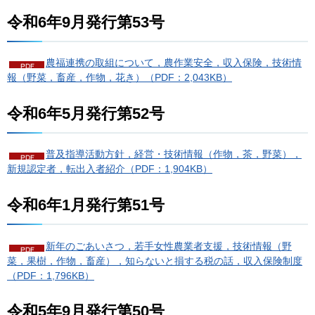
令和6年9月発行第53号
農福連携の取組について，農作業安全，収入保険，技術情
報（野菜，畜産，作物，花き）（PDF：2,043KB）
令和6年5月発行第52号
普及指導活動方針，経営・技術情報（作物，茶，野菜），
新規認定者，転出入者紹介（PDF：1,904KB）
令和6年1月発行第51号
新年のごあいさつ，若手女性農業者支援，技術情報（野
菜，果樹，作物，畜産），知らないと損する税の話，収入保険制度
（PDF：1,796KB）
令和5年9月発行第50号