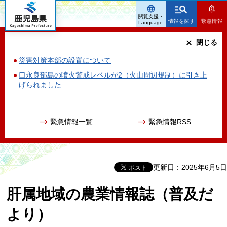
鹿児島県
閲覧支援・
情報を探す
緊急情報
Language
閉じる
災害対策本部の設置について
口永良部島の噴火警戒レベルが2（火山周辺規制）に引き上
げられました
緊急情報一覧
緊急情報RSS
更新日：2025年6月5日
肝属地域の農業情報誌（普及だ
より）