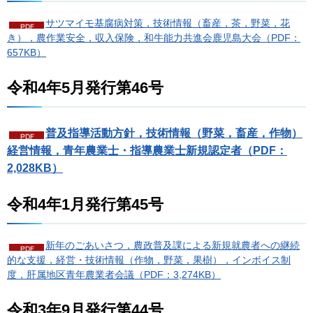
サツマイモ基腐病対策，技術情報（畜産，茶，野菜，花
き），農作業安全，収入保険，和牛能力共進会鹿児島大会（PDF：
657KB）
令和4年5月発行第46号
普及指導活動方針，技術情報（野菜，畜産，作物）
経営情報，青年農業士・指導農業士新規認定者（PDF：
2,028KB）
令和4年1月発行第45号
新年のごあいさつ，農政普及課による新規就農者への継続
的な支援，経営・技術情報（作物，野菜，果樹），インボイス制
度，肝属地区青年農業者会議（PDF：3,274KB）
令和3年9月発行第44号