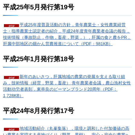
平成25年5月発行第19号
平成25年度普及活動の方針，青年農業士・女性農業経営
士・指導農業士認定者の紹介，平成24年度青年農業者会議の報告，
技術情報（事故防止，作物，畜産，野菜，），肝属の食と農をPR，
肝属中部地区の畑かん営農推進について（PDF：981KB）
平成25年1月発行第18号
新年のあいさつ，肝属地域の農業の発展を支える取り組
み，技術情報（経営，野菜，畜産）,青年農業者会議，農山漁村女性
活動功労者表彰，東串良のピーマンブランド20周年（PDF：
1,728KB）
平成24年8月発行第17号
地域活動紹介（丸峯集落），環境と調和した付加価値の高
い農業を実現する産地づくり（野菜，果樹），安心・安全な農業へ