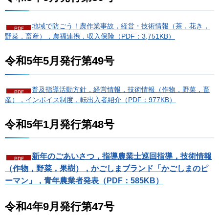
地域で防ごう！農作業事故，経営・技術情報（茶，花き，
野菜，畜産），農福連携，収入保険（PDF：3,751KB）
令和5年5月発行第49号
普及指導活動方針，経営情報，技術情報（作物，野菜，畜
産），インボイス制度，転出入者紹介（PDF：977KB）
令和5年1月発行第48号
新年のごあいさつ，指導農業士巡回指導，技術情報
（作物，野菜，果樹），かごしまブランド「かごしまのピ
ーマン」，青年農業者発表（PDF：585KB）
令和4年9月発行第47号