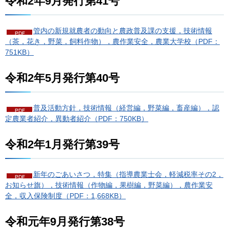
令和2年9月発行第41号
管内の新規就農者の動向と農政普及課の支援，技術情報
（茶，花き，野菜，飼料作物），農作業安全，農業大学校（PDF：
751KB）
令和2年5月発行第40号
普及活動方針，技術情報（経営編，野菜編，畜産編），認
定農業者紹介，異動者紹介（PDF：750KB）
令和2年1月発行第39号
新年のごあいさつ，特集（指導農業士会，軽減税率その2，
お知らせ旗），技術情報（作物編，果樹編，野菜編），農作業安
全，収入保険制度（PDF：1,668KB）
令和元年9月発行第38号