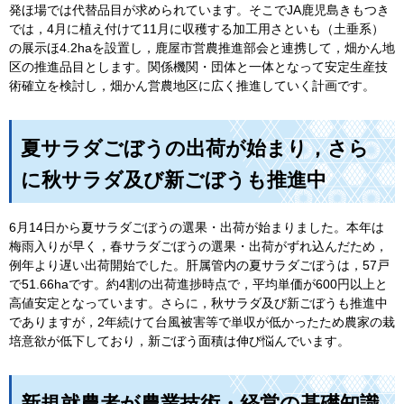
発ほ場では代替品目が求められています。そこでJA鹿児島きもつき
では，4月に植え付けて11月に収穫する加工用さといも（土垂系）
の展示ほ4.2haを設置し，鹿屋市営農推進部会と連携して，畑かん地
区の推進品目とします。関係機関・団体と一体となって安定生産技
術確立を検討し，畑かん営農地区に広く推進していく計画です。
夏サラダごぼうの出荷が始まり，さら
に秋サラダ及び新ごぼうも推進中
6月14日から夏サラダごぼうの選果・出荷が始まりました。本年は
梅雨入りが早く，春サラダごぼうの選果・出荷がずれ込んだため，
例年より遅い出荷開始でした。肝属管内の夏サラダごぼうは，57戸
で51.66haです。約4割の出荷進捗時点で，平均単価が600円以上と
高値安定となっています。さらに，秋サラダ及び新ごぼうも推進中
でありますが，2年続けて台風被害等で単収が低かったため農家の栽
培意欲が低下しており，新ごぼう面積は伸び悩んでいます。
新規就農者が農業技術・経営の基礎知識