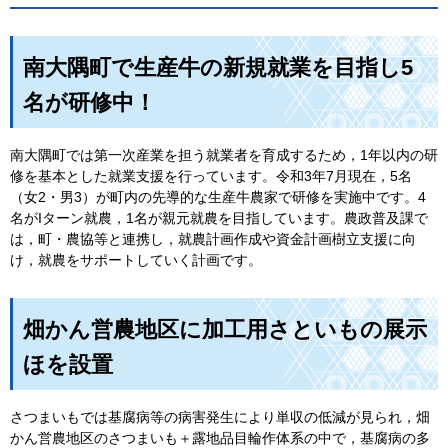
南大隅町で生産牛の新規就業を目指し5
名が研修中！
南大隅町では第一次産業を担う就業者を育成するため，1年以内の研
修を基本とした就業支援を行っています。令和3年7月現在，5名
（女2・男3）が町内の先導的な生産牛農家で研修を実施中です。4
名がIターン就農，1名が親元就農を目指しています。農政普及課で
は，町・農協等と連携し，就農計画作成や資金計画樹立支援に向
け，就農をサポートしていく計画です。
畑かん営農地区に加工用さといもの展示
ほを設置
さつまいもでは基腐病等の病害発生により単収の低減が見られ，畑
かん営農地区のさつまいも＋露地品目輪作体系の中で，基腐病の多