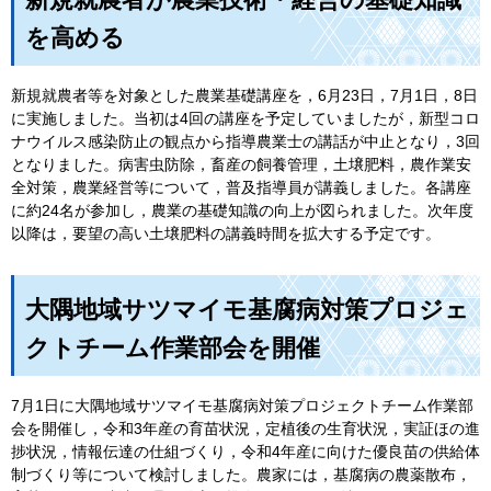
を高める
新規就農者等を対象とした農業基礎講座を，6月23日，7月1日，8日
に実施しました。当初は4回の講座を予定していましたが，新型コロ
ナウイルス感染防止の観点から指導農業士の講話が中止となり，3回
となりました。病害虫防除，畜産の飼養管理，土壌肥料，農作業安
全対策，農業経営等について，普及指導員が講義しました。各講座
に約24名が参加し，農業の基礎知識の向上が図られました。次年度
以降は，要望の高い土壌肥料の講義時間を拡大する予定です。
大隅地域サツマイモ基腐病対策プロジェ
クトチーム作業部会を開催
7月1日に大隅地域サツマイモ基腐病対策プロジェクトチーム作業部
会を開催し，令和3年産の育苗状況，定植後の生育状況，実証ほの進
捗状況，情報伝達の仕組づくり，令和4年産に向けた優良苗の供給体
制づくり等について検討しました。農家には，基腐病の農薬散布，