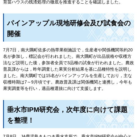
育苗ハウスの残渣処理の徹底を推進することを確認しました。
パインアップル現地研修会及び試食会の
開催
7月7日，南大隅町佐多の熱帯果樹施設で，生産者や関係機関等約20
名が参加し，標記会が行われました。南大隅町が出品規格や収穫方
法など説明した後，参加者全員で3品種の試食が行われました。農政
普及課からは，昨年調査した果実分析結果を基に品種特性を説明し
ました。南大隅町では15名がパインアップルを生産しており，主な
収穫時期は7～9月頃です。農政普及課は関係機関と連携し，今年も
果実調査等を行い，適品種選抜に向けて支援します。
垂水市IPM研究会，次年度に向けて課題
を整理！
7月8日，JA鹿児島きもつき垂水支所で，垂水市IPM研究会が中心と