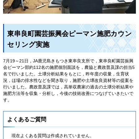
東串良町園芸振興会ピーマン施肥カウン
セリング実施
7月19～21日，JA鹿児島きもつき東串良支所で，東串良町園芸振興
会ピーマン部約112名の施肥個別面談を，農協と農政普及課の担当5
名で行いました。土壌分析結果をもとに，昨年度の収量，生育状
況，ほ場の排水性などを聞き取り，施肥や土壌改良資材等の提案を
行いました。農政普及課では，高単収農家の過去の土壌分析結果や
施肥方法等を収集・分析し，今後の技術改善につなげていきたいで
す。
よくあるご質問
現在よくある質問は作成されていません。