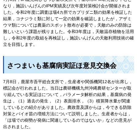
なり，施設いんげんのIPM実績及び次年度対策検討会が開催されま
した。令和2年度に調査ほ場4カ所でカブリダニ類の効果を検証した
結果，コナジラミ類に対して一定の効果を確認しましたが，アザミ
ウマ類については農薬のスポット散布が必要で，天敵のみの防除は
難しいという課題が残りました。令和3年度は，天敵温存植物を活用
し，令和2年度の取組を再検証し，施設いんげんの天敵利用技術の確
立を目指します。
さつまいも基腐病実証ほ意見交換会
7月8日，鹿屋市吾平総合支所で，生産者や関係機関12名が出席し，
標記会が行われました。当日は農研機構九州沖縄農研センターが取
り組んでいる実証ほについて，パラメータ解析の結果，基腐病の発
生は，（1）過去の発生，（2）表面排水，（3）積算降水量が関連
しているとの紹介がありました。農政普及課からは，今できる防除
対策とバイオ苗の増殖方法について説明しました。生産者からは，
「ほ場での樹勢が発病に関連しているのではないか」などの意見が
出されました。