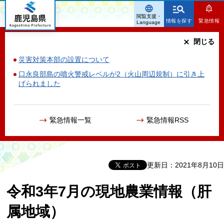
鹿児島県
閲覧支援・
情報を探す
緊急情報
Language
閉じる
災害対策本部の設置について
口永良部島の噴火警戒レベルが2（火山周辺規制）に引き上
げられました
緊急情報一覧
緊急情報RSS
更新日：2021年8月10日
令和3年7月の現地農業情報（肝
属地域）