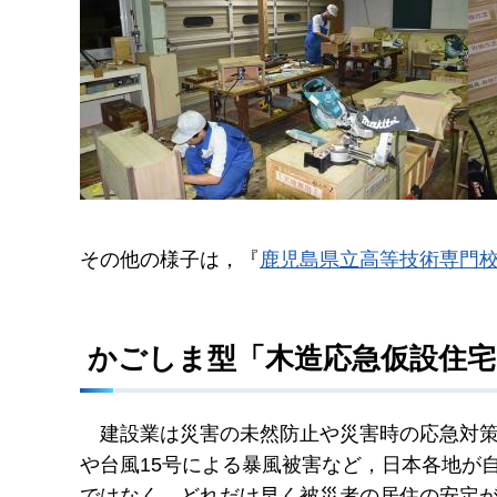
その他の様子は，『
鹿児島県立高等技術専門
かごしま型「木造応急仮設住宅
建設
業は災害の未然防止や災害時の応急対
や台風15号による暴風被害など，日本各地が
ではなく，どれだけ早く被災者の居住の安定