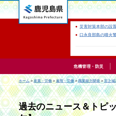
鹿児島県
災害対策本部の設
口永良部島の噴火
危機管理・防災
ホーム
>
産業・労働
>
雇用・労働
>
職業能力開発
>
宮之城
過去のニュース＆トピッ