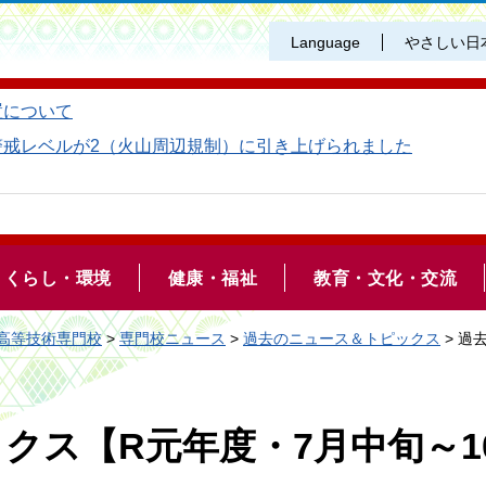
Language
やさしい日
置について
警戒レベルが2（火山周辺規制）に引き上げられました
くらし・環境
健康・福祉
教育・文化・交流
高等技術専門校
>
専門校ニュース
>
過去のニュース＆トピックス
> 過
クス【R元年度・7月中旬～1