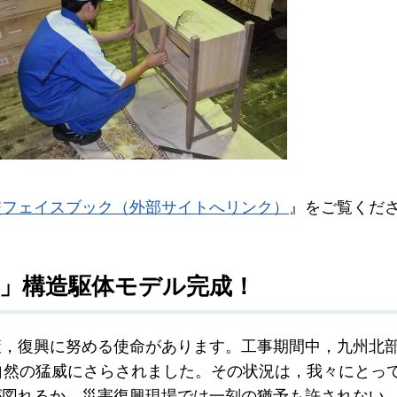
校フェイスブック（外部サイトへリンク）
』をご覧くだ
」構造駆体モデル完成！
策，復興に努める使命があります。工事期間中，九州北
自然の猛威にさらされました。その状況は，我々にとっ
が図れるか。災害復興現場では一刻の猶予も許されない