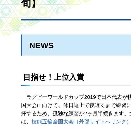
旬】
NEWS
目指せ！上位入賞
ラグビー
ワールドカップ2019で日本代表
国大会に向けて、休日返上で夜遅くまで練習
揮するため、孤独な練習が2ヶ月半続きます。
は、
技能五輪全国大会（外部サイトへリンク