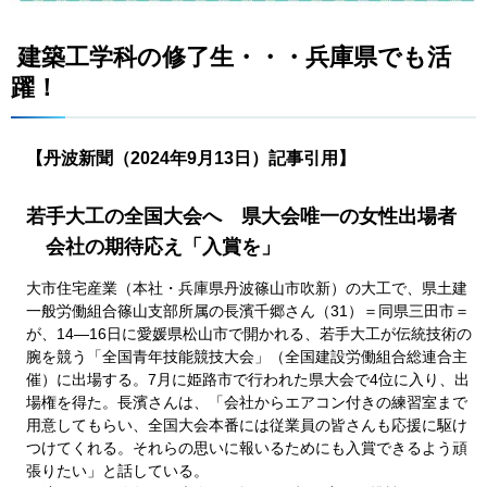
建築工学科の修了生・・・兵庫県でも活
躍！
【丹波新聞（2024年9月13日）記事引用】
若手大工の全国大会へ
県
大会唯一の女性出場者
会
社の期待応え「入賞を」
大市住宅産業（本社・兵庫県丹波篠山市吹新）の大工で、県土建
一般労働組合篠山支部所属の長濱千郷さん（31）＝同県三田市＝
が、14―16日に愛媛県松山市で開かれる、若手大工が伝統技術の
腕を競う「全国青年技能競技大会」（全国建設労働組合総連合主
催）に出場する。7月に姫路市で行われた県大会で4位に入り、出
場権を得た。長濱さんは、「会社からエアコン付きの練習室まで
用意してもらい、全国大会本番には従業員の皆さんも応援に駆け
つけてくれる。それらの思いに報いるためにも入賞できるよう頑
張りたい」と話している。