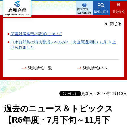
鹿児島県
閲覧支援・
情報を探す
緊急情報
Language
閉じる
災害対策本部の設置について
口永良部島の噴火警戒レベルが2（火山周辺規制）に引き上
げられました
緊急情報一覧
緊急情報RSS
更新日：2024年12月10日
過去のニュース＆トピックス
【R6年度・7月下旬～11月下