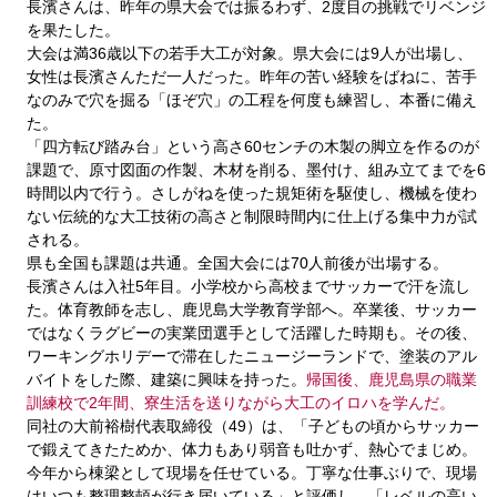
長濱さんは、昨年の県大会では振るわず、2度目の挑戦でリベンジ
を果たした。
大会は満36歳以下の若手大工が対象。県大会には9人が出場し、
女性は長濱さんただ一人だった。昨年の苦い経験をばねに、苦手
なのみで穴を掘る「ほぞ穴」の工程を何度も練習し、本番に備え
た。
「四方転び踏み台」という高さ60センチの木製の脚立を作るのが
課題で、原寸図面の作製、木材を削る、墨付け、組み立てまでを6
時間以内で行う。さしがねを使った規矩術を駆使し、機械を使わ
ない伝統的な大工技術の高さと制限時間内に仕上げる集中力が試
される。
県も全国も課題は共通。全国大会には70人前後が出場する。
長濱さんは入社5年目。小学校から高校までサッカーで汗を流し
た。体育教師を志し、鹿児島大学教育学部へ。卒業後、サッカー
ではなくラグビーの実業団選手として活躍した時期も。その後、
ワーキングホリデーで滞在したニュージーランドで、塗装のアル
バイトをした際、建築に興味を持った。
帰国後、鹿児島県の職業
訓練校で2年間、寮生活を送りながら大工のイロハを学んだ。
同社の大前裕樹代表取締役（49）は、「子どもの頃からサッカー
で鍛えてきたためか、体力もあり弱音も吐かず、熱心でまじめ。
今年から棟梁として現場を任せている。丁寧な仕事ぶりで、現場
はいつも整理整頓が行き届いている」と評価し、「レベルの高い