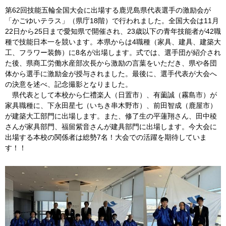
第62回技能五輪全国大会に出場する鹿児島県代表選手の激励会が
「かごゆいテラス」（県庁18階）で行われました。全国大会は11月
22日から25日まで愛知県で開催され、23歳以下の青年技能者が42職
種で技能日本一を競います。本県からは4職種（家具、建具、建築大
工、フラワー装飾）に8名が出場します。式では、選手団が紹介され
た後、県商工労働水産部次長から激励の言葉をいただき、県や各団
体から選手に激励金が授与されました。最後に、選手代表が大会へ
の決意を述べ、記念撮影となりました。
県代
表として本校から仁禮楽人（日置市）、有薗誠（霧島市）が
家具職種に、下永田星七（いちき串木野市）、前田智成（鹿屋市）
が建築大工部門に出場します。また、修了生の平蓮翔さん、田中稜
さんが家具部門、福留紫音さんが建具部門に出場します。今大会に
出場する本校の関係者は総勢7名！大会での活躍を期待していま
す！！