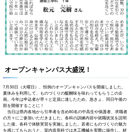
オープンキャンパス大盛況！
7月30日（火曜日）、恒例のオープンキャンパスを開催しました。
夏休みを利用して、ものづくりの醍醐味を味わってもらうこの企
画。今年は申込者が早々と定員に達したため、急きょ、同日午後の
部を開催することに！
当
日は県内各地から引率者を含め80名の中高生や保護者、求職者
の方々にご参加いただきました。各科の訓練内容や就職状況を説明
した後、各科で体験実習を実施しました。若者にものづくりの魅力
を感じてもらおうと、室内造形科では木工機械を実際に操作し、材