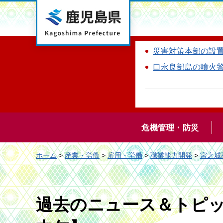
鹿児島県
災害対策本部の設
口永良部島の噴火
危機管理・防災
ホーム
>
産業・労働
>
雇用・労働
>
職業能力開発
>
宮之城
過去のニュース＆トピック