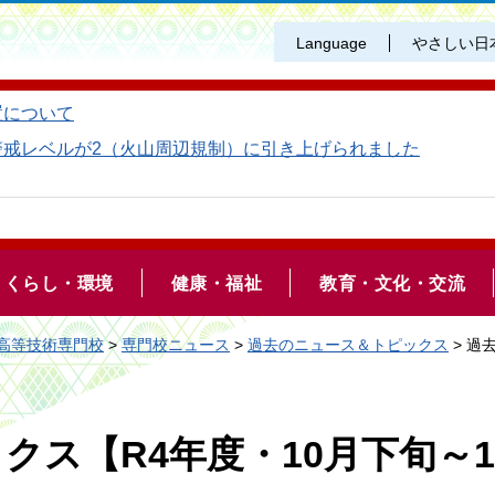
Language
やさしい日
置について
警戒レベルが2（火山周辺規制）に引き上げられました
くらし・環境
健康・福祉
教育・文化・交流
高等技術専門校
>
専門校ニュース
>
過去のニュース＆トピックス
> 過
ス【R4年度・10月下旬～1