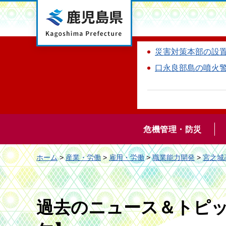
鹿児島県
災害対策本部の設
口永良部島の噴火
危機管理・防災
ホーム
>
産業・労働
>
雇用・労働
>
職業能力開発
>
宮之城
過去のニュース＆トピッ