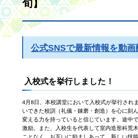
旬】
公式SNSで最新情報を動画
入校式を挙行しました！
4月8日、本校講堂において入校式が挙行され
いできた校訓（礼儀・錬磨・創造）を心に刻
変える力を持っていると信じています。途中
激励。また、入校生を代表して室内造形科荒
ことなく、お互いに励ましあって、新しい技