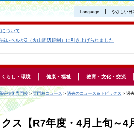
Language
やさしい日
置について
警戒レベルが2（火山周辺規制）に引き上げられました
くらし・環境
健康・福祉
教育・文化・交流
高等技術専門校
>
専門校ニュース
>
過去のニュース＆トピックス
> 過
クス【R7年度・4月上旬～4