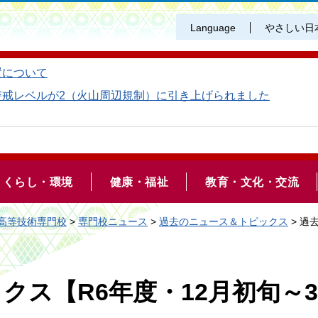
Language
やさしい日
置について
警戒レベルが2（火山周辺規制）に引き上げられました
くらし・環境
健康・福祉
教育・文化・交流
高等技術専門校
>
専門校ニュース
>
過去のニュース＆トピックス
> 過
クス【R6年度・12月初旬～