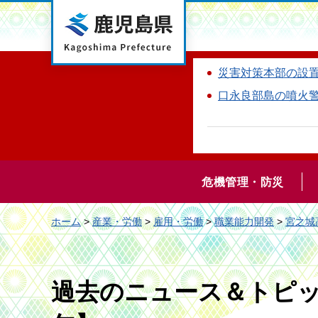
鹿児島県
災害対策本部の設
口永良部島の噴火
危機管理・防災
ホーム
>
産業・労働
>
雇用・労働
>
職業能力開発
>
宮之城
過去のニュース＆トピッ