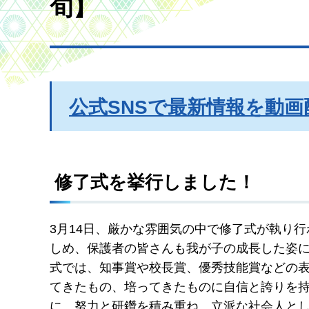
旬】
公式SNSで最新情報を動画
修了式を挙行しました！
3月14日、厳かな雰囲気の中で修了式が執り
しめ、保護者の皆さんも我が子の成長した姿
式では、知事賞や校長賞、優秀技能賞などの表
てきたもの、培ってきたものに自信と誇りを
に、努力と研鑽を積み重ね、立派な社会人と