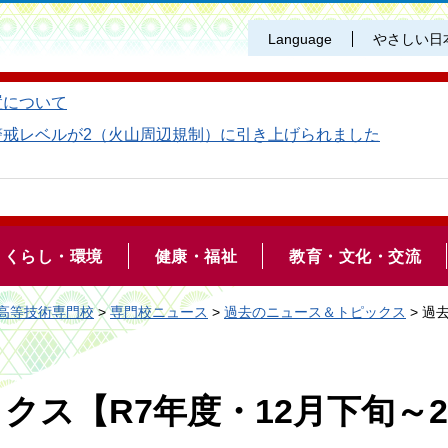
Language
やさしい日
置について
警戒レベルが2（火山周辺規制）に引き上げられました
くらし・環境
健康・福祉
教育・文化・交流
高等技術専門校
>
専門校ニュース
>
過去のニュース＆トピックス
> 過
クス【R7年度・12月下旬～