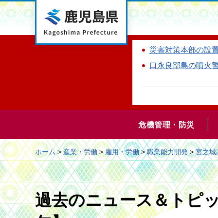
鹿児島県
災害対策本部の設
口永良部島の噴火
危機管理・防災
ホーム
>
産業・労働
>
雇用・労働
>
職業能力開発
>
宮之城
過去のニュース＆トピッ