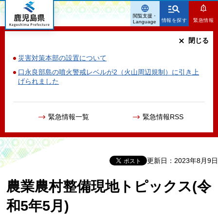
鹿児島県
閲覧支援・
情報を探す
緊急情報
Language
閉じる
災害対策本部の設置について
口永良部島の噴火警戒レベルが2（火山周辺規制）に引き上
げられました
緊急情報一覧
緊急情報RSS
更新日：2023年8月9日
農業農村整備現地トピックス(令
和5年5月)