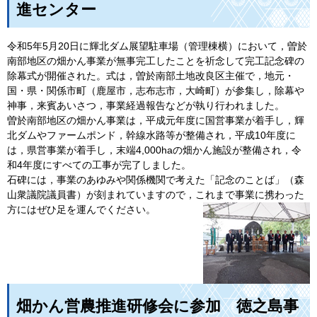
進センター
令和5年5月20日に輝北ダム展望駐車場（管理棟横）において，曽於
南部地区の畑かん事業が無事完工したことを祈念して完工記念碑の
除幕式が開催された。式は，曽於南部土地改良区主催で，地元・
国・県・関係市町（鹿屋市，志布志市，大崎町）が参集し，除幕や
神事，来賓あいさつ，事業経過報告などが執り行われました。
曽於南部地区の畑かん事業は，平成元年度に国営事業が着手し，輝
北ダムやファームポンド，幹線水路等が整備され，平成10年度に
は，県営事業が着手し，末端4,000haの畑かん施設が整備され，令
和4年度にすべての工事が完了しました。
石碑には，事業のあゆみや関係機関で考えた「記念のことば」（森
山衆議院議員書）が刻まれていますので，これまで事業に携わった
方にはぜひ足を運んでください。
畑かん営農推進研修会に参加
徳之島事