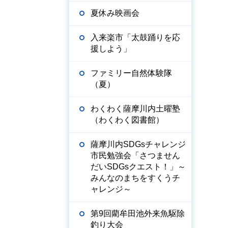
夏休み映画会
入来楽市「太鼓踊りを応
援しよう」
ファミリー自然体験隊
（夏）
わくわく薩摩川内土曜塾
（わくわく図書館）
薩摩川内SDGsチャレンジ
市民勉強会「さつません
だいSDGsクエスト！」～
みんなのまちをすくうチ
ャレンジ～
第9回藺牟田池外来魚駆除
釣り大会