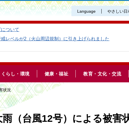
Language
やさしい日
置について
警戒レベルが2（火山周辺規制）に引き上げられました
くらし・環境
健康・福祉
教育・文化・交流
被害状況
大雨（台風12号）による被害