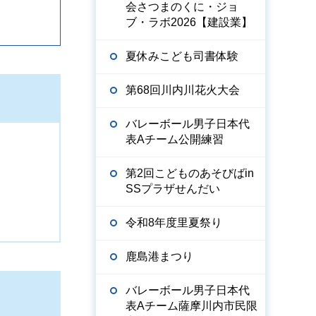
会さつまのくに・ジョ
ブ・ラボ2026【建設業】
夏休みこども司書体験
第68回川内川花火大会
バレーボール男子日本代
表Aチーム公開練習
第2回こどものあそびばin
SSプラザせんだい
令和8年度里夏祭り
鹿島港まつり
バレーボール男子日本代
表Aチーム薩摩川内市民限