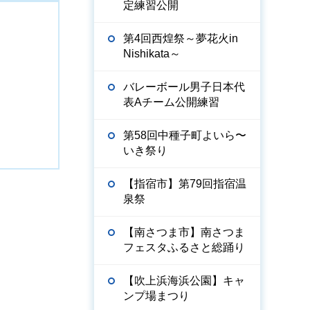
定練習公開
第4回西煌祭～夢花火in
Nishikata～
バレーボール男子日本代
表Aチーム公開練習
第58回中種子町よいら〜
いき祭り
【指宿市】第79回指宿温
泉祭
【南さつま市】南さつま
フェスタふるさと総踊り
【吹上浜海浜公園】キャ
ンプ場まつり