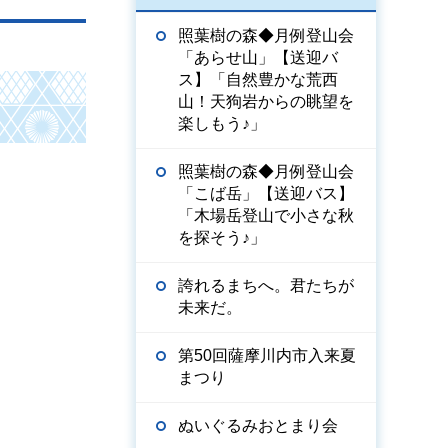
照葉樹の森◆月例登山会
「あらせ山」【送迎バ
ス】「自然豊かな荒西
山！天狗岩からの眺望を
楽しもう♪」
照葉樹の森◆月例登山会
「こば岳」【送迎バス】
「木場岳登山で小さな秋
を探そう♪」
誇れるまちへ。君たちが
未来だ。
第50回薩摩川内市入来夏
まつり
ぬいぐるみおとまり会