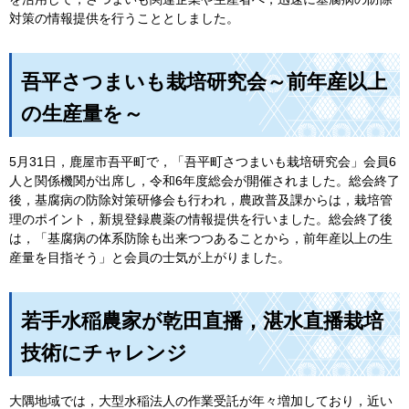
対策の情報提供を行うこととしました。
吾平さつまいも栽培研究会～前年産以上
の生産量を～
5月31日，鹿屋市吾平町で，「吾平町さつまいも栽培研究会」会員6
人と関係機関が出席し，令和6年度総会が開催されました。総会終了
後，基腐病の防除対策研修会も行われ，農政普及課からは，栽培管
理のポイント，新規登録農薬の情報提供を行いました。総会終了後
は，「基腐病の体系防除も出来つつあることから，前年産以上の生
産量を目指そう」と会員の士気が上がりました。
若手水稲農家が乾田直播，湛水直播栽培
技術にチャレンジ
大隅地域では，大型水稲法人の作業受託が年々増加しており，近い