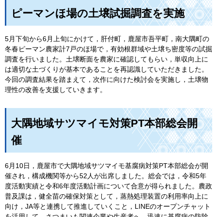
ピーマンほ場の土壌試掘調査を実施
5月下旬から6月上旬にかけて，肝付町，鹿屋市吾平町，南大隅町の
冬春ピーマン農家計7戸のほ場で，有効根群域や土壌ち密度等の試掘
調査を行いました。土壌断面を農家に確認してもらい，単収向上に
は適切な土づくりが基本であることを再認識していただきました。
今回の調査結果を踏まえて，次作に向けた検討会を実施し，土壌物
理性の改善を支援していきます。
大隅地域サツマイモ対策PT本部総会開
催
6月10日，鹿屋市で大隅地域サツマイモ基腐病対策PT本部総会が開
催され，構成機関等から52人が出席しました。総会では，令和5年
度活動実績と令和6年度活動計画について合意が得られました。農政
普及課は，健全苗の確保対策として，蒸熱処理装置の利用率向上に
向け，JA等と連携して推進していくこと，LINEのオープンチャット
を活用して，さつまいも関連企業や生産者へ，迅速に基腐病の防除