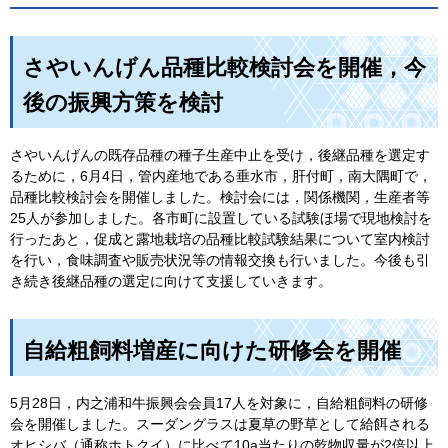
さやいんげん品種比較検討会を開催，今
後の振興方策を検討
さやいんげんの既存品種の種子生産中止を受け，後継品種を選定す
るために，6月4日，管内産地である垂水市，肝付町，南大隅町で，
品種比較検討会を開催しました。検討会には，関係機関，生産者等
25人が参加しました。各市町に設置している試験ほ場で現地検討を
行ったあと，促成と露地栽培の品種比較試験結果について室内検討
を行い，食味調査や販売状況等の情報交換も行いました。今後も引
き続き後継品種の選定に向けて支援していきます。
自給粗飼料増産に向けた研修会を開催
5月28日，内之浦和牛振興会会員17人を対象に，自給粗飼料の研修
会を開催しました。スーダングラスは夏草の野草として給餌される
オヒシバ（通称ホトクイ）に比べて10a当たりの乾物収量が2倍以上