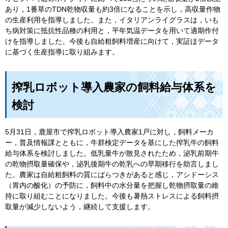
あり，1番草のTDN乾物収量も約3倍になることを示し，高収量作物
の生産利用を指導しました。また，イタリアンライグラスは，いも
ち病対策に抵抗性品種の利用と，平年気温データを用いて適期作付
けを指導しました。今後も自給粗飼料増産に向けて，実証ほデータ
に基づく生産指導に取り組みます。
搾乳ロボット導入農家の飼料給与体系を
検討
5月31日，鹿屋市で搾乳ロボット導入農家1戸に対し，飼料メーカ
ー，普及情報課とともに，牛群検定データを基にした搾乳牛の飼料
給与体系を検討しました。低乳量牛が散見されたため，泌乳前期牛
の乾物摂取量確保や，泌乳後期牛の乾乳への早期移行を助言しまし
た。農家は自給粗飼料の質にばらつきがあると感じ，アシドーシス
（胃内の酸化）の予防に，飼料中の水分量を把握し乾物摂取量の維
持に取り組むことになりました。今後も暑熱ストレスによる飼料摂
取量が減少しないよう，継続して支援します。