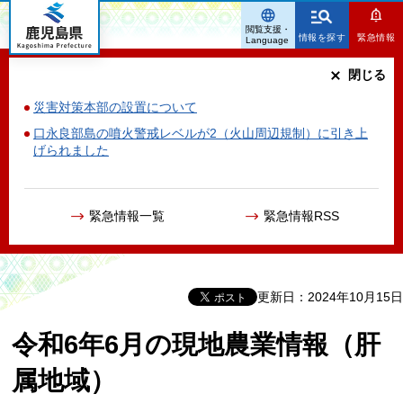
鹿児島県
閲覧支援・
情報を探す
緊急情報
Language
閉じる
災害対策本部の設置について
口永良部島の噴火警戒レベルが2（火山周辺規制）に引き上
げられました
緊急情報一覧
緊急情報RSS
更新日：2024年10月15日
令和6年6月の現地農業情報（肝
属地域）