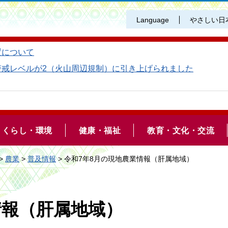
Language
やさしい日
置について
警戒レベルが2（火山周辺規制）に引き上げられました
くらし・環境
健康・福祉
教育・文化・交流
>
農業
>
普及情報
> 令和7年8月の現地農業情報（肝属地域）
情報（肝属地域）