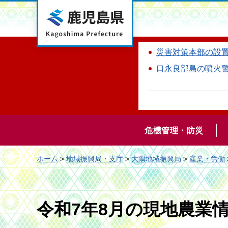
鹿児島県
災害対策本部の設
口永良部島の噴火
危機管理・防災
ホーム
>
地域振興局・支庁
>
大隅地域振興局
>
産業・労働
令和7年8月の現地農業