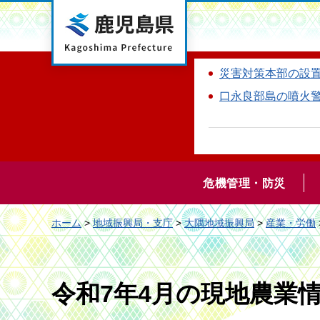
鹿児島県
災害対策本部の設
口永良部島の噴火
危機管理・防災
ホーム
>
地域振興局・支庁
>
大隅地域振興局
>
産業・労働
令和7年4月の現地農業情