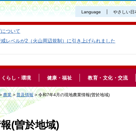
Language
やさしい日
置について
警戒レベルが2（火山周辺規制）に引き上げられました
くらし・環境
健康・福祉
教育・文化・交流
>
農業
>
普及情報
> 令和7年4月の現地農業情報(曽於地域)
報(曽於地域)