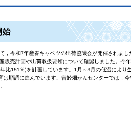
開始
おいて，令和7年産春キャベツの出荷協議会が開催されまし
，生産販売計画や出荷取扱要領について確認しました。今
42t(前年比151％)を計画しています。1月～3月の低温によ
育は順調に進んでいます。曽於畑かんセンターでは，今
す。