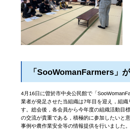
「SooWomanFarmer
4月16日に曽於市中央公民館で「SooWoman
業者が発足させた当組織は7年目を迎え，組織
す。総会後，各会員から今年度の組織活動目
の交流が貴重である，積極的に参加したいと
事例や農作業安全等の情報提供を行いました