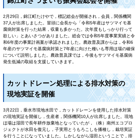
錦江町さつまいも振興会総会を開催
2月29日，錦江町たけやで，標記総会が開催され，会員，関係機関
37人が出席しました。冒頭に会長から「令和5年産はサツマイモ基
腐病対策を行った結果，収量も多かった。次年度もしっかり行って
欲しい」とあいさつがありました。総会では令和5年度事業実績と令
和6年度の事業計画案が承認されました。農政普及課からは，令和6
年産のサツマイモ基腐病対策と7年産に向けた種いも専用ほ場の確保
について説明しました。農政普及課では，今後もサツマイモ基腐病
発生低減の取組を支援していきます。
カットドレーン処理による排水対策の
現地実証を開催
3月22日，垂水市現地水田で，カットドレーンを使用した排水対策
の現地実証を開催し，生産者，関係機関10人が出席しました。現地
ほ場は湿田で長年耕作放棄地となっていたが，（株）南州エコプロ
ジェクトが水田を復元し，子実用とうもろこしを播種し，栽培実証
を行うことになっていました。しかしながら湿田ということで，排