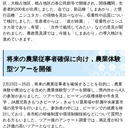
区，大根占地区，根占地区の各公民館等で開催され，関係機関，生
産者約200名が出席しました。会では，新品種「しまあかり」と慣
行品種「ニシユタカ」の現物を見比べながら，収量性や品質につい
て検討しました。生産者からは，「皮が綺麗」，「収量性がニシユ
タカ並であり，有望」，「次作で栽培してみたい」などの意見が聞
かれました。農政普及課では，今後も「しまあかり」の導入検討を
進めていきます。
将来の農業従事者確保に向け，農業体験
型ツアーを開催
2月23日～25日，将来の農業従事者を確保することを目的に，農業
体験や農泊などを含めた農業体験型ツアーを開催し，県内外から4人
の参加がありました。ツアーでは，ピーマンの収穫体験や牛舎見
学，JA鹿児島きもつきピーマン，きゅうり選果場や肝属中央家畜市
場の見学等を行いました。参加者の中には，ピーマンでの就農を検
討しており，各市町の研修制度や環境制御技術などについて質問さ
れる方もいました。ツアー後のアンケート調査では，満足度が82％
と評価の高いツアーとなりました。