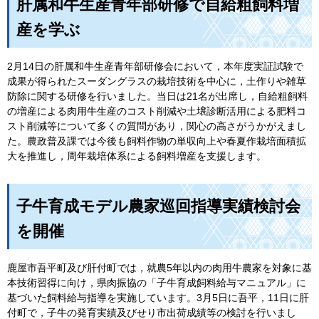
肝属和牛生産青年部研修で自給粗飼料増
産を学ぶ
2月14日の肝属和牛生産青年部研修会において，本年度実証試験で
成果が得られたスーダングラスの栽培技術を中心に，土作りや雑草
防除に関する研修を行いました。当日は21名が出席し，自給粗飼料
の増産による肉用牛生産のコスト削減や土壌診断活用による肥料コ
スト削減等について多くの質問があり，関心の高さがうかがえまし
た。農政普及課では今後も飼料作物の単収向上や春夏作栽培面積拡
大を推進し，周年栽培体系による飼料増産を支援します。
子牛育成モデル農家巡回指導実績検討会
を開催
鹿屋市吾平町及び肝付町では，就農5年以内の肉用牛農家を対象に基
本技術習得に向け，県肉振協の「子牛育成飼料給与マニュアル」に
基づいた飼料給与指導を実施しています。3月5日に吾平，11日に肝
付町で，子牛の発育実績及びせり市出荷成績等の検討を行いまし