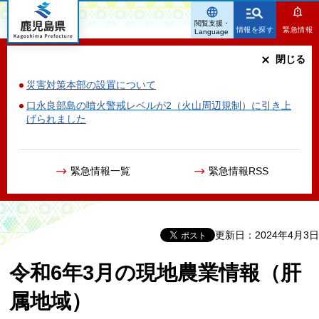
鹿児島県
閲覧支援・
情報を探す
緊急情報
Language
閉じる
災害対策本部の設置について
口永良部島の噴火警戒レベルが2（火山周辺規制）に引き上
げられました
緊急情報一覧
緊急情報RSS
更新日：2024年4月3日
令和6年3月の現地農業情報（肝
属地域）