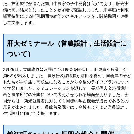
た。技術習得が進んだ肉用牛農家の子牛発育は良好であり，販売実
績は高い結果となったことを参加者で確認しました。来年度は制限
哺育技術による哺乳期間短縮等のスキルアップを，関係機関と連携
して支援します。
肝大ゼミナール（営農設計，生活設計に
ついて）
2月26日，大隅農政普及課にて研修会を開催し，肝属青年農業士会
員6名が出席しました。農政普及課職員が講師を務め，同会員の子ど
もたちが中学生，高校生になることから今後のライフプランについ
て学習しました。シミュレーションを通して，長期借入金の償還計
画と農業所得の実際について考えさせられる場面がありました。会
員からは，新規就農者に対しても同様の学習機会が必要であるとの
意見が出されました。農政普及課では，今後もよりよい営農設計，
生活設計に向けて支援します。