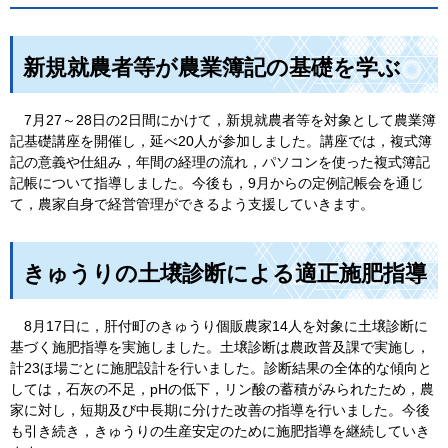
新規就農者等が農業簿記の基礎を学ぶ
7
月27～28日の2日間にかけて，新規就農者等を対象として農業簿
記基礎講座を開催し，延べ20人が参加しました。講座では，複式簿
記の意義や仕組み，年間の経理の流れ，パソコンを使った複式簿記
記帳について指導しました。今後も，9月からの定例記帳会を通じ
て，農家自身で経営管理ができるよう支援していきます。
きゅうりの土壌診断による適正施肥指導
8
月17日に，肝付町のきゅうり個販農家14人を対象に土壌診断に
基づく施肥指導を実施しました。土壌診断は農政普及課で実施し，
計23ほ場ごとに施肥設計を行いました。診断結果の全体的な傾向と
しては，石灰の不足，pHの低下，リン酸の蓄積がみられたため，農
家に対し，短期及び中長期に分けた改善の指導を行いました。今後
も引き続き，きゅうりの生産安定のために施肥指導を継続していき