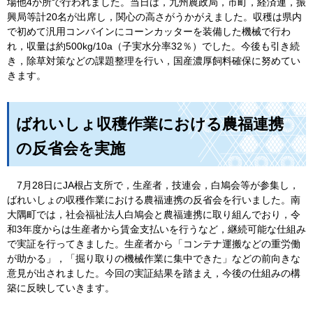
場他4か所で行われました。当日は，九州農政局，市町，経済連，振
興局等計20名が出席し，関心の高さがうかがえました。収穫は県内
で初めて汎用コンバインにコーンカッターを装備した機械で行わ
れ，収量は約500kg/10a（子実水分率32％）でした。今後も引き続
き，除草対策などの課題整理を行い，国産濃厚飼料確保に努めてい
きます。
ばれいしょ収穫作業における農福連携
の反省会を実施
7
月28日にJA根占支所で，生産者，技連会，白鳩会等が参集し，
ばれいしょの収穫作業における農福連携の反省会を行いました。南
大隅町では，社会福祉法人白鳩会と農福連携に取り組んでおり，令
和3年度からは生産者から賃金支払いを行うなど，継続可能な仕組み
で実証を行ってきました。生産者から「コンテナ運搬などの重労働
が助かる」，「掘り取りの機械作業に集中できた」などの前向きな
意見が出されました。今回の実証結果を踏まえ，今後の仕組みの構
築に反映していきます。