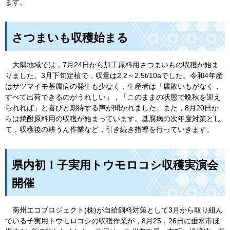
ます。
さつまいも収穫始まる
大
隅地域では，7月24日から加工原料用さつまいもの収穫が始ま
りました。3月下旬定植で，収量は2.2～2.5t/10aでした。令和4年産
はサツマイモ基腐病の発生も少なく，生産者は「腐敗いもがなく，
すべて出荷できるのがうれしい」，「このままの状態で晩秋を迎え
られれば」と喜びと期待する声が聞かれました。また，8月20日か
らは焼酎原料用の収穫が始まっています。基腐病の次年度対策とし
て，収穫後の耕うん作業など，引き続き指導を行っていきます。
県内初！子実用トウモロコシ収穫実演会
開催
南
州エコプロジェクト(株)が自給飼料対策として3月から取り組ん
でいる子実用トウモロコシの収穫作業が，8月25，26日に垂水市ほ