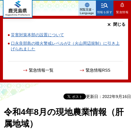
鹿児島県
閲覧支援・
情報を探す
緊急情報
Language
閉じる
災害対策本部の設置について
口永良部島の噴火警戒レベルが2（火山周辺規制）に引き上
げられました
緊急情報一覧
緊急情報RSS
更新日：2022年9月16日
令和4年8月の現地農業情報（肝
属地域）