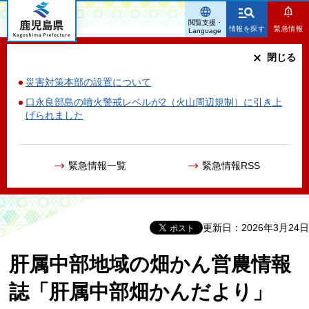
鹿児島県
閲覧支援・
情報を探す
緊急情報
Language
閉じる
災害対策本部の設置について
口永良部島の噴火警戒レベルが2（火山周辺規制）に引き上
げられました
緊急情報一覧
緊急情報RSS
更新日：2026年3月24日
肝属中部地域の畑かん営農情報
誌「肝属中部畑かんだより」