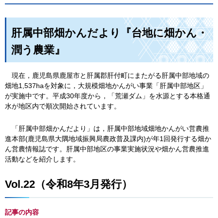
肝属中部畑かんだより『台地に畑かん・
潤う農業』
現
在，鹿児島県鹿屋市と肝属郡肝付町にまたがる肝属中部地域の
畑地1,537haを対象に，大規模畑地かんがい事業「肝属中部地区」
が実施中です。平成30年度から，「荒瀬ダム」を水源とする本格通
水が地区内で順次開始されています。
「
肝属中部畑かんだより」は，肝属中部地域畑地かんがい営農推
進本部(鹿児島県大隅地域振興局農政普及課内)が年1回発行する畑か
ん営農情報誌です。肝属中部地区の事業実施状況や畑かん営農推進
活動などを紹介します。
Vol.22（令和8年3月発行）
記事の内容