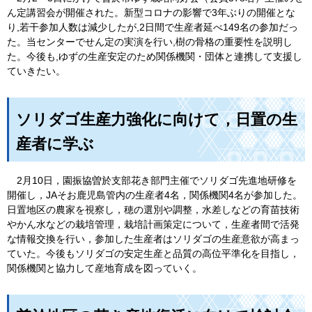
ん定講習会が開催された。新型コロナの影響で3年ぶりの開催とな
り,若干参加人数は減少したが,2日間で生産者延べ149名の参加だっ
た。当センターでせん定の実演を行い,樹の骨格の重要性を説明し
た。今後も,ゆずの生産安定のため関係機関・団体と連携して支援し
ていきたい。
ソリダゴ生産力強化に向けて，日置の生
産者に学ぶ
2月10日，園振協曽於支部花き部門主催でソリダゴ先進地研修を
開催し，JAそお鹿児島管内の生産者4名，関係機関4名が参加し
た。
日置地区の農家を視察し，穂の選別や調整，水差しなどの育苗技術
やかん水などの栽培管理，栽培計画策定について，生産者間で活発
な情報交換を行い，参加した生産者はソリダゴの生産意欲が高まっ
ていた。今後もソリダゴの安定生産と品質の高位平準化を目指し，
関係機関と協力して産地育成を図っていく。